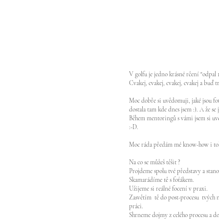
V golfu je jedno krásné rčení "odpal 1
Cvakej, cvakej, cvakej, cvakej a buď tr
Moc dobře si uvědomuji, jaké jsou f
dostala tam kde dnes jsem :). A že se
Během mentoringů s vámi jsem si uvěd
:-D.
Moc ráda předám mé know-how i tob
​Na co se můžeš těšit ?
Projdeme spolu tvé představy a stanov
Skamarádíme tě s foťákem.
Užijeme si reálné focení v praxi.
Zasvětím tě do post-procesu tvých n
práci.
Shrneme dojmy z celého procesu a do