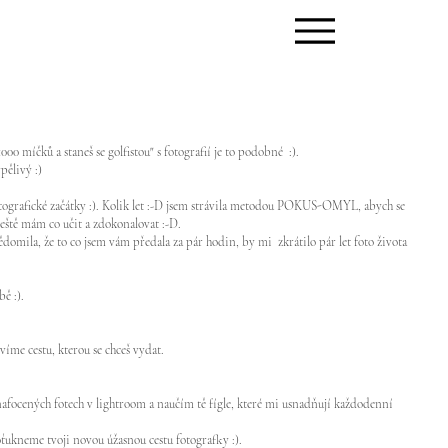
000 míčků a staneš se golfistou" s fotografií je to podobné :).
pělivý :)
otografické začátky :). Kolik let :-D jsem strávila metodou POKUS-OMYL, abych se
 ještě mám co učit a zdokonalovat :-D.
omila, že to co jsem vám předala za pár hodin, by mi zkrátilo pár let foto života
ě :).
íme cestu, kterou se chceš vydat.
afocených fotech v lightroom a naučím tě fígle, které mi usnadňují každodenní
ťukneme tvoji novou úžasnou cestu fotografky :).