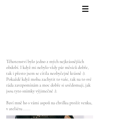
Těhotenské
Těhotenství bylo jedno z mých nejkrásnějších
období. I když mi nebylo vždy pár měsíců dobře,
tak i přesto jsem se cítila neobyčejně krásně :).
Pokaždé když mohu zachytit to vaše, tak na to své
ráda zavzpomínám a moc dobře si uvědomuji, jak
jsou tyto snímky výjimečné :).
Baví mně ho s vámi aspoň na chvilku prožít venku,
v ateliéru ......